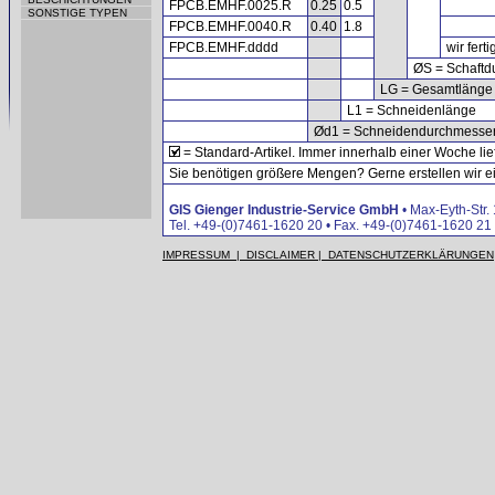
FPCB.EMHF.0025.R
0.25
0.5
SONSTIGE TYPEN
FPCB.EMHF.0040.R
0.40
1.8
FPCB.EMHF.dddd
wir fert
ØS = Schaftd
LG = Gesamtlänge
L1 = Schneidenlänge
Ød1 = Schneidendurchmesse
= Standard-Artikel. Immer innerhalb einer Woche lie
Sie benötigen größere Mengen? Gerne erstellen wir ein
GIS Gienger Industrie-Service GmbH
• Max-Eyth-Str.
Tel. +49-(0)7461-1620 20 • Fax. +49-(0)7461-1620 21 
IMPRESSUM | DISCLAIMER | DATENSCHUTZERKLÄRUNGEN