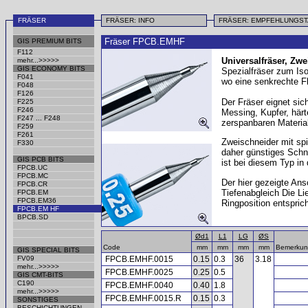
FRÄSER
FRÄSER: INFO
FRÄSER: EMPFEHLUNGS
Fräser FPCB.EMHF
GIS PREMIUM BITS
F112
Universalfräser, Zwe
mehr...>>>>>
GIS ECONOMY BITS
Spezialfräser zum Iso
F041
wo eine senkrechte Fl
F048
F126
Der Fräser eignet sic
F225
F246
Messing, Kupfer, härt
F247 ... F248
zerspanbaren Materia
F259
F261
Zweischneider mit sp
F330
daher günstiges Schn
GIS PCB BITS
ist bei diesem Typ in 
FPCB.UC
FPCB.MC
Der hier gezeigte An
FPCB.CR
Tiefenabgleich Die Li
FPCB.EM
FPCB.EM36
Ringposition entspri
FPCB.EM HF
BPCB.SD
Ød1
L1
LG
ØS
Code
mm
mm
mm
mm
Bemerku
GIS SPECIAL BITS
FV09
FPCB.EMHF.0015
0.15
0.3
36
3.18
mehr...>>>>>
FPCB.EMHF.0025
0.25
0.5
GIS CMT-BITS
C190
FPCB.EMHF.0040
0.40
1.8
mehr...>>>>>
FPCB.EMHF.0015.R
0.15
0.3
SONSTIGES
BESCHICHTUNGEN