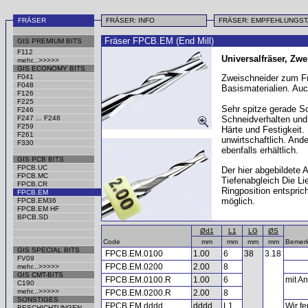
FRÄSER
FRÄSER: INFO
FRÄSER: EMPFEHLUNGS
Fräser FPCB.EM (End Mill)
GIS PREMIUM BITS
F112
Universalfräser, Zwe
mehr...>>>>>
GIS ECONOMY BITS
F041
Zweischneider zum F
F048
Basismaterialien. Au
F126
F225
Sehr spitze gerade S
F246
F247 ... F248
Schneidverhalten und l
F259
Härte und Festigkeit.
F261
unwirtschaftlich. An
F330
ebenfalls erhältlich.
GIS PCB BITS
FPCB.UC
Der hier abgebildete 
FPCB.MC
Tiefenabgleich Die Li
FPCB.CR
Ringposition entspric
FPCB.EM
möglich.
FPCB.EM36
FPCB.EM HF
BPCB.SD
Ød1
L1
LG
ØS
Code
mm
mm
mm
mm
Bemer
GIS SPECIAL BITS
FPCB.EM.0100
1.00
6
38
3.18
FV09
FPCB.EM.0200
2.00
8
mehr...>>>>>
GIS CMT-BITS
FPCB.EM.0100.R
1.00
6
mit An
C190
mehr...>>>>>
FPCB.EM.0200.R
2.00
8
SONSTIGES
FPCB.EM.dddd
dddd
L1
Wir f
BESCHICHTUNGEN