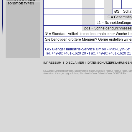
SONSTIGE TYPEN
ØS = Schaf
LG = Gesamtlän
L1 = Schneidenlänge
Ød1 = Schneidendurchmesse
= Standard-Artikel. Immer innerhalb einer Woche lie
Sie benötigen größere Mengen? Gerne erstellen wir ein
GIS Gienger Industrie-Service GmbH
• Max-Eyth-Str.
Tel. +49-(0)7461-1620 20 • Fax. +49-(0)7461-1620 21 
IMPRESSUM | DISCLAIMER | DATENSCHUTZERKLÄRUNGEN
Keywords: Leiterplatten fräsen, Basismaterial fräsen, Rubout-Fräser, Fräser, Fräsen, Scha
Aluminium fräsen, Acrylglas fräsen, Alucobond fräsen, Dibond fräsen, GIS PCB Bits