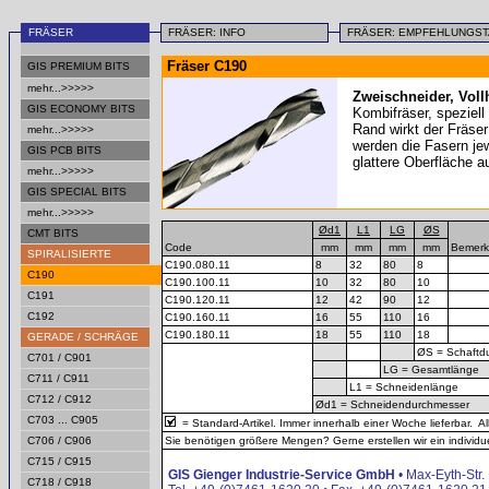
FRÄSER
FRÄSER: INFO
FRÄSER: EMPFEHLUNGS
Fräser C190
GIS PREMIUM BITS
mehr...>>>>>
Zweischneider, Voll
GIS ECONOMY BITS
Kombifräser, speziell
Rand wirkt der Fräser
mehr...>>>>>
werden die Fasern je
GIS PCB BITS
glattere Oberfläche a
mehr...>>>>>
GIS SPECIAL BITS
mehr...>>>>>
Ød1
L1
LG
ØS
CMT BITS
Code
mm
mm
mm
mm
Bemer
SPIRALISIERTE
C190.080.11
8
32
80
8
C190
C190.100.11
10
32
80
10
C191
C190.120.11
12
42
90
12
C192
C190.160.11
16
55
110
16
C190.180.11
18
55
110
18
GERADE / SCHRÄGE
ØS = Schaftd
C701 / C901
LG = Gesamtlänge
C711 / C911
L1 = Schneidenlänge
C712 / C912
Ød1 = Schneidendurchmesser
C703 ... C905
= Standard-Artikel. Immer innerhalb einer Woche lieferbar. A
C706 / C906
Sie benötigen größere Mengen? Gerne erstellen wir ein individue
C715 / C915
GIS Gienger Industrie-Service GmbH
• Max-Eyth-Str
C718 / C918