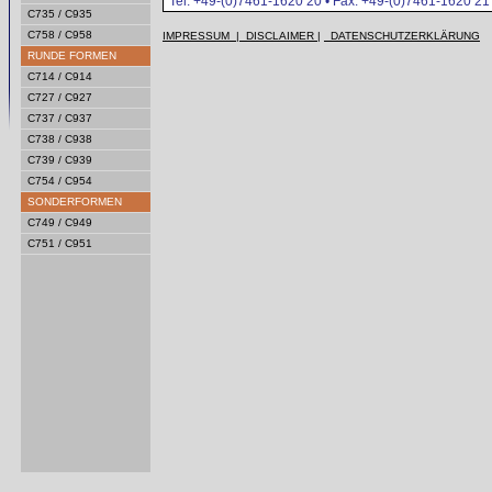
Tel. +49-(0)7461-1620 20 • Fax. +49-(0)7461-1620 21 
C735 / C935
C758 / C958
IMPRESSUM | DISCLAIMER |
DATENSCHUTZERKLÄRUNG
RUNDE FORMEN
C714 / C914
C727 / C927
C737 / C937
C738 / C938
C739 / C939
C754 / C954
SONDERFORMEN
C749 / C949
C751 / C951